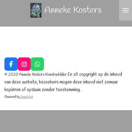
Ga
Anneke Kosters
direct
naar
de
hoofdinhoud
F
I
W
a
n
h
Er zit copyright op de inhoud
© 2020 Anneke Kosters Kunstschild
er
c
s
a
van deze website, bezoekers mogen deze inhoud niet zomaar
e
t
t
kopiëren of opslaan zonder toestemming
b
a
s
.
o
g
A
Powered by
JouwWeb
o
r
p
k
a
p
m